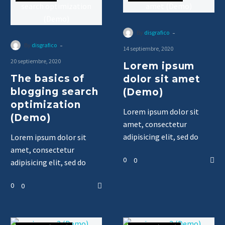
-
By
disgrafico
-
By
disgrafico
14 septiembre, 2020
20 septiembre, 2020
Lorem ipsum
The basics of
dolor sit amet
blogging search
(Demo)
optimization
Lorem ipsum dolor sit
(Demo)
amet, consectetur
adipisicing elit, sed do
Lorem ipsum dolor sit
eiusmod tempor
amet, consectetur
0
0
incididunt ut labore et
adipisicing elit, sed do
dolore magna… aliqua…
eiusmod tempor
0
0
Ut enim ad minim veniam,
incididunt ut labore
quis nostrud exercitation
ullamco laboris nisi ut
aliquip ex ea commodo