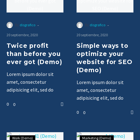
-
-
By
disgrafico
By
disgrafico
20 septiembre, 2020
20 septiembre, 2020
Twice profit
Simple ways to
than before you
optimize your
ever got (Demo)
website for SEO
(Demo)
Lorem ipsum dolor sit
amet, consectetur
Lorem ipsum dolor sit
adipisicing elit, sed do
amet, consectetur
eiusmod tempor
adipisicing elit, sed do
0
0
incididunt ut labore
eiusmod tempor
0
0
incididunt ut labore
Work (Demo)
Marketing (Demo)