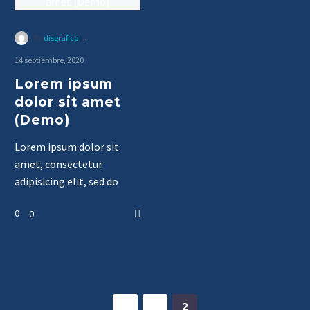
-
By
disgrafico
14 septiembre, 2020
Lorem ipsum
dolor sit amet
(Demo)
Lorem ipsum dolor sit
amet, consectetur
adipisicing elit, sed do
eiusmod tempor
0
0
incididunt ut labore et
dolore magna… aliqua…
Ut enim ad minim veniam,
quis nostrud exercitation
ullamco laboris nisi ut
aliquip ex ea commodo
1
2