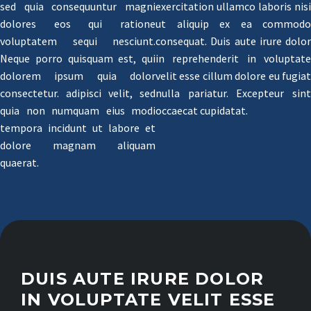
sed quia consequuntur magni
exercitation ullamco laboris nisi
dolores eos qui ratione
ut aliquip ex ea commodo
voluptatem sequi nesciunt.
consequat. Duis aute irure dolor
Neque porro quisquam est, qui
in reprehenderit in voluptate
dolorem ipsum quia dolor
velit esse cillum dolore eu fugiat
consectetur. adipisci velit, sed
nulla pariatur. Excepteur sint
quia non numquam eius modi
occaecat cupidatat.
tempora incidunt ut labore et
dolore magnam aliquam
quaerat.
DUIS AUTE IRURE DOLOR
IN VOLUPTATE VELIT ESSE