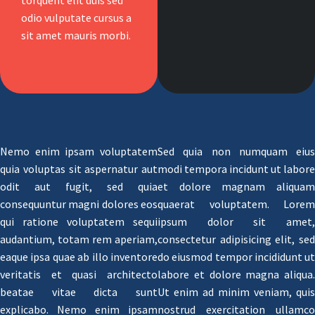
odio vulputate cursus a
sit amet mauris morbi.
Nemo enim ipsam voluptatem
Sed quia non numquam eius
quia voluptas sit aspernatur aut
modi tempora incidunt ut labore
odit aut fugit, sed quia
et dolore magnam aliquam
consequuntur magni dolores eos
quaerat voluptatem. Lorem
qui ratione voluptatem sequi
ipsum dolor sit amet,
audantium, totam rem aperiam,
consectetur adipisicing elit, sed
eaque ipsa quae ab illo inventore
do eiusmod tempor incididunt ut
veritatis et quasi architecto
labore et dolore magna aliqua.
beatae vitae dicta sunt
Ut enim ad minim veniam, quis
explicabo. Nemo enim ipsam
nostrud exercitation ullamco