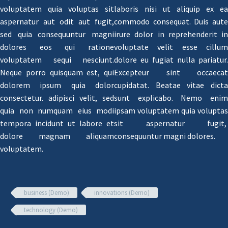
voluptatem quia voluptas sit
laboris nisi ut aliquip ex ea
aspernatur aut odit aut fugit,
commodo consequat. Duis aute
sed quia consequuntur magni
irure dolor in reprehenderit in
dolores eos qui ratione
voluptate velit esse cillum
voluptatem sequi nesciunt.
dolore eu fugiat nulla pariatur.
Neque porro quisquam est, qui
Excepteur sint occaecat
dolorem ipsum quia dolor
cupidatat. Beatae vitae dicta
consectetur. adipisci velit, sed
sunt explicabo. Nemo enim
quia non numquam eius modi
ipsam voluptatem quia voluptas
tempora incidunt ut labore et
sit aspernatur fugit,
dolore magnam aliquam
consequuntur magni dolores.
voluptatem.
business (Demo)
innovations (Demo)
technology (Demo)