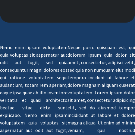
Nemo enim ipsam voluptatem
Neque porro quisquam est, qui
quia voluptas sit aspernatur aut
dolorem ipsum quia dolor sit
odit aut fugit, sed quia
amet, consectetur, adipisci velit,
consequuntur magni dolores eos
sed quia non numquam eius modi
qui ratione voluptatem sequi
tempora incidunt ut labore et
audantium, totam rem aperiam,
dolore magnam aliquam quaerat
eaque ipsa quae ab illo inventore
voluptatem. Lorem ipsum dolor
veritatis et quasi architecto
sit amet, consectetur adipisicing
beatae vitae dicta sunt
elit, sed do eiusmod tempor
explicabo. Nemo enim ipsam
incididunt ut labore et dolore
voluptatem quia voluptas sit
magna aliqua. Ut enim ad minim
aspernatur aut odit aut fugit,
veniam, quis nostrud