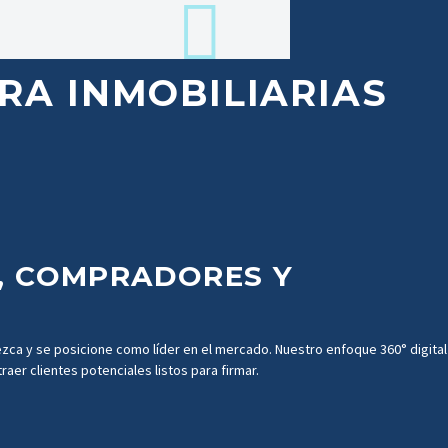
RA
INMOBILIARIAS
,
COMPRADORES
Y
ezca
y
se
posicione
como
líder
en
el
mercado.
Nuestro
enfoque
360°
digital
traer
clientes
potenciales
listos
para
firmar.