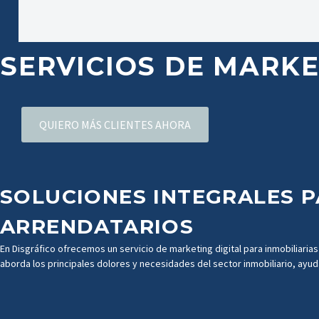
SERVICIOS
DE
MARKE
QUIERO MÁS CLIENTES AHORA
SOLUCIONES
INTEGRALES
P
ARRENDATARIOS
En
Disgráfico
ofrecemos
un
servicio
de
marketing
digital
para
inmobiliarias
aborda
los
principales
dolores
y
necesidades
del
sector
inmobiliario,
ayud